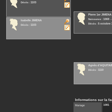
1103
Décès :
Pierre 1er
JIMENA
1069
Naissance :
Isabelle
JIMENA
5 octobre 
Décès :
1103
Décès :
Agnès
d'AQUITAI
1110
Décès :
Informations sur la fa
1081
Mariage