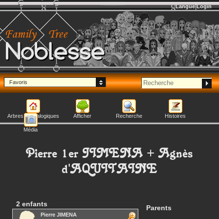
Langue
Login
Noblesse
Favoris
Arbres généalogiques
Afficher
Recherche
Histoires
Média
Pierre 1er
JIMENA
+
Agnès
d'AQUITAINE
2 enfants
Parents
Pierre
JIMENA