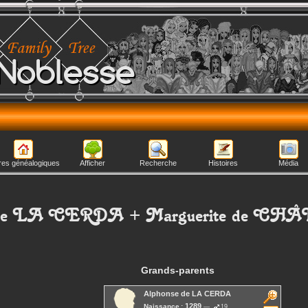
Noblesse
res généalogiques
Afficher
Recherche
Histoires
Média
e LA CERDA
+
Marguerite
de CHÂ
Grands-parents
Alphonse
de LA CERDA
1289
Naissance :
19