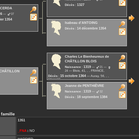
1327
Décès :
 CERDA
26
37
ier 1354
Isabeau
d'ANTOING
14 décembre 1354
Décès :
Charles Le Bienheureux
de
CHÂTILLON BLOIS
1319
Naissance :
21
Blois, 41, , , FRANCE,
24
CHÂTILLON
15 octobre 1364
Décès :
Auray, 56, , ,
FRANCE,
Jeanne
de PENTHIÈVRE
1319
Naissance :
32
18 septembre 1384
Décès :
 famille
1351
_FNA
:
NO