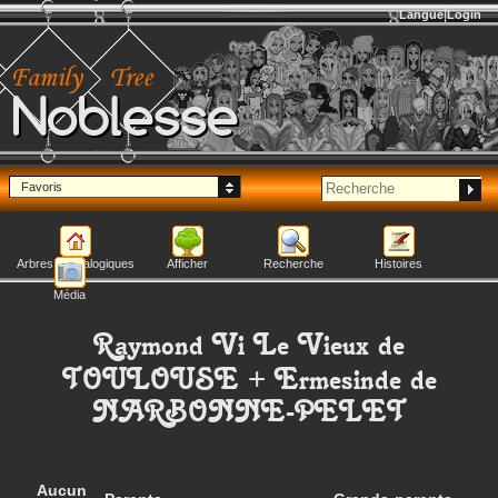
Langue
Login
Noblesse
Favoris
Arbres généalogiques
Afficher
Recherche
Histoires
Média
Raymond Vi Le Vieux
de
TOULOUSE
+
Ermesinde
de
NARBONNE-PELET
Aucun