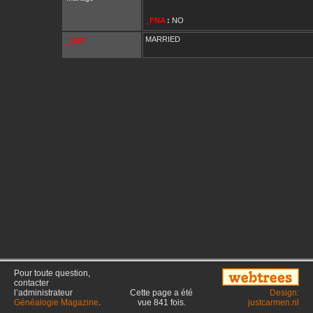
_FNA
:
NO
MARRIED
_UST
Pour toute question,
contacter
l’administrateur
Cette page a été
Design:
Généalogie Magazine
.
vue
841
fois.
justcarmen.nl