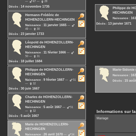
47
28
14 novembre 1735
Décès :
Philippe
de H
HECHINGEN
Hermann-Frédéric
de
16
Naissance :
HOHENZOLLERN-HECHINGEN
13 janvier 1671
Décès :
11 janvier 1665
Naissance :
49
30
23 janvier 1733
Décès :
Léopold
de HOHENZOLLERN-
HECHINGEN
11 février 1666
Naissance :
50
31
18 juillet 1684
Décès :
Philippe
de HOHENZOLLERN-
Marie-Sidonie
HECHINGEN
16
Naissance :
9 février 1667
Naissance :
51
15 aoû
Décès :
32
30 juin 1667
Décès :
Charles
de HOHENZOLLERN-
HECHINGEN
5 août 1667
Naissance :
51
Informations sur la
32
5 août 1667
Décès :
Mariage
Marie
de HOHENZOLLERN-
HECHINGEN
26 avril 1670
Naissance :
54