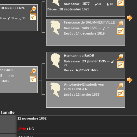
1577
Naissance :
31
18
OHENZOLLERN-
28 septembre 1623
Décès :
16
39
36
Françoise
de SALM-NEUFVILLE
vers 1580
Naissance :
32
14 décembre 1619
Décès :
Hermann
de BADE
23 janvier 1595
Naissance :
29
4 janvier 1665
de BADE
Décès :
35
39
t 1686
Antoinette-Elisabeth
von
CRIECHINGEN
12 janvier 1635
Décès :
 famille
12 novembre 1662
_FNA
:
NO