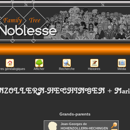
Noblesse
res généalogiques
Afficher
Recherche
Histoires
Média
ENZOLLERN-HECHINGEN
+
Mari
Grands-parents
Jean-Georges
de
HOHENZOLLERN-HECHINGEN