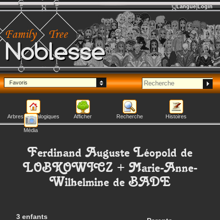
Langue
Login
Noblesse
Favoris
Arbres généalogiques
Afficher
Recherche
Histoires
Média
Ferdinand Auguste Léopold
de
LOBKOWICZ
+
Marie-Anne-
Wilhelmine
de BADE
3 enfants