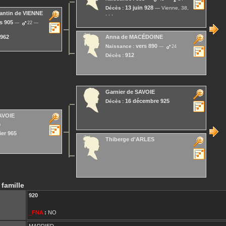
13 juin 928
Décès :
Vienne, 38,
antin
de VIENNE
, , ,
s 905
22
 962
Anna
de MACÉDOINE
vers 890
Naissance :
24
912
Décès :
Garnier
de SAVOIE
16 décembre 925
Décès :
AVOIE
0
ier 965
Thiberge
d'ARLES
 famille
920
_FNA
:
NO