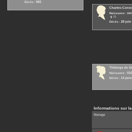
965
Décès :
Charles-Const
ver
Naissance :
15
28 juin
Décès :
Thiberge
de S
91
Naissance :
14 janv
Décès :
Informations sur la
Mariage