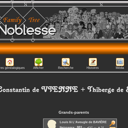
Noblesse
res généalogiques
Afficher
Recherche
Histoires
Média
onstantin
de VIENNE
+
Thiberge
de
Grands-parents
Louis Iii L'Aveugle
de BAVIÈRE
883
Naissance :
41
24