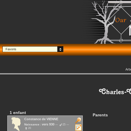
Favoris
Arb
Charles-C
1 enfant
Parents
Constance
de VIENNE
vers 930
Naissance :
25
20