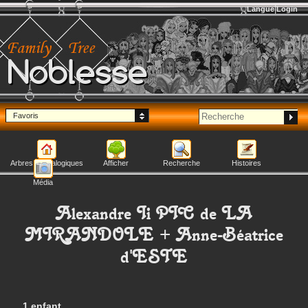
Langue
Login
Noblesse
Favoris
Arbres généalogiques
Afficher
Recherche
Histoires
Média
Alexandre Ii
PIC de LA
MIRANDOLE
+
Anne-Béatrice
d'ESTE
1 enfant