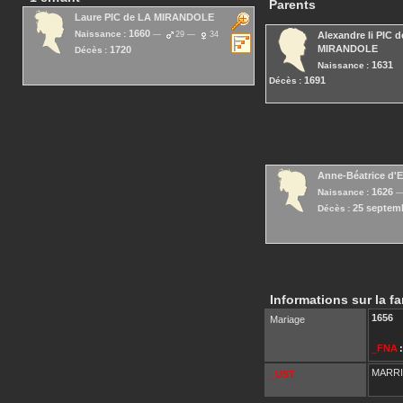
Parents
Laure
PIC de LA MIRANDOLE
1660
Naissance :
29
34
Alexandre Ii
PIC d
MIRANDOLE
1720
Décès :
1631
Naissance :
1691
Décès :
Anne-Béatrice
d'
1626
Naissance :
25 septem
Décès :
Informations sur la fa
1656
Mariage
_FNA
:
MARR
_UST