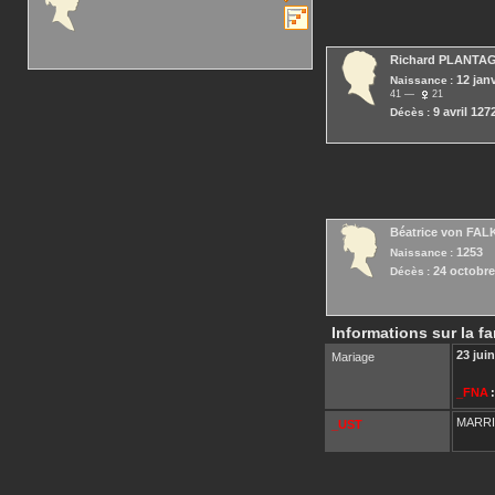
Richard
PLANTA
12 jan
Naissance :
41
21
9 avril 127
Décès :
Béatrice
von FAL
1253
Naissance :
24 octobre
Décès :
Informations sur la fa
23 jui
Mariage
_FNA
:
MARR
_UST