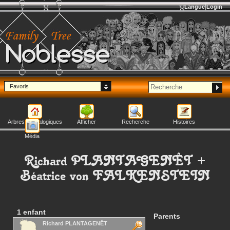
Langue
Login
Noblesse
Favoris
Arbres généalogiques
Afficher
Recherche
Histoires
Média
Richard
PLANTAGENÊT
+
Béatrice
von FALKENSTEIN
1 enfant
Parents
Richard
PLANTAGENÊT