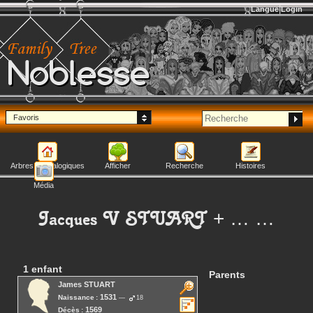
Langue
Login
Noblesse
Favoris
Arbres généalogiques
Afficher
Recherche
Histoires
Média
Jacques V
STUART
+ … …
1 enfant
Parents
James
STUART
1531
Naissance :
18
1569
Décès :