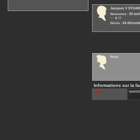
Jacques V
STUAR
20 avri
Naissance :
22
24 décemb
Décès :
Privé
Informations sur la fa
MARR
_UST