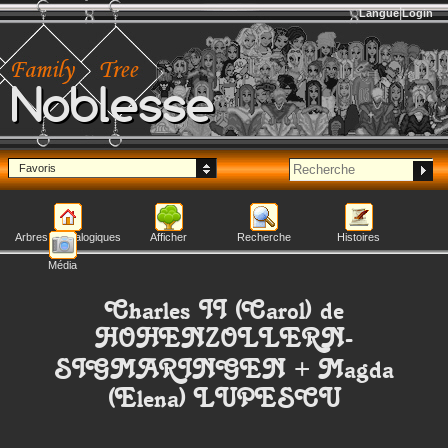
Langue
Login
Noblesse
Favoris
Arbres généalogiques
Afficher
Recherche
Histoires
Média
Charles II (Carol)
de
HOHENZOLLERN-
SIGMARINGEN
+
Magda
(Elena)
LUPESCU