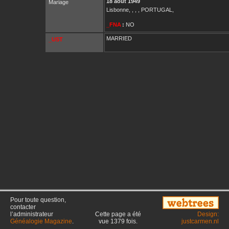
18 août 1949
Mariage
Lisbonne, , , , PORTUGAL,
_FNA
:
NO
MARRIED
_UST
Pour toute question,
contacter
l’administrateur
Cette page a été
Design:
Généalogie Magazine
.
vue
1379
fois.
justcarmen.nl