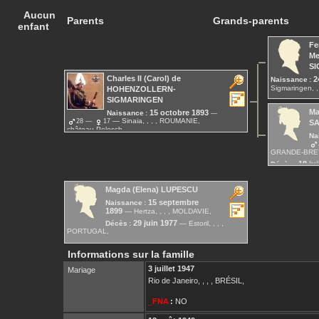
Aucun
Parents
Grands-parents
enfant
Fe
Me
S
Charles II (Carol)
de
2
Naissance :
Sigmaringen, 
HOHENZOLLERN-
20 jui
SIGMARINGEN
Décès :
ROUMANIE,
Ma
15 octobre 1893
Naissance :
Sinaia, , , , ROUMANIE,
28
17
S
château Pelesch
Na
4 avril 1953
Décès :
Estoril, , , ,
PORTUGAL,
GRANDE-BRETA
18 jui
Décès :
ROUMANIE,
Magda (Elena)
LUPESCU
15 septembre
Naissance :
1899
Hertza, , , , MOLDAVIE,
29 juin 1977
Décès :
Estoril, , , ,
PORTUGAL,
Informations sur la famille
3 juillet 1947
Mariage
Rio de Janeiro, , , , BRÉSIL,
_FNA
:
NO