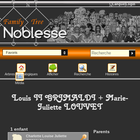
Langue
Login
Noblesse
Favoris
Arbres généalogiques
Afficher
Recherche
Histoires
Média
Louis II
GRIMALDI
+
Marie-
Juliette
LOUVET
1 enfant
Parents
Charlotte Louise Juliette