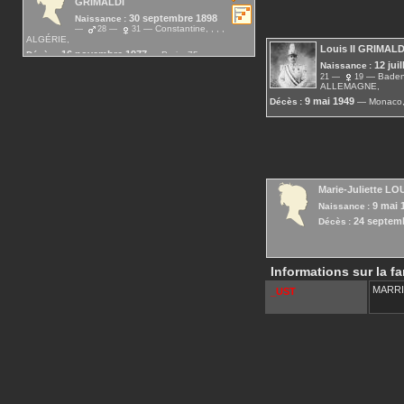
GRIMALDI
30 septembre 1898
Naissance :
Constantine, , , ,
28
31
ALGÉRIE,
Louis II
GRIMALD
16 novembre 1977
Décès :
Paris, 75, , ,
FRANCE,
12 jui
Naissance :
Baden-
21
19
ALLEMAGNE,
9 mai 1949
Décès :
Monaco,
Marie-Juliette
LOU
9 mai 
Naissance :
24 septem
Décès :
Informations sur la fa
MARR
_UST