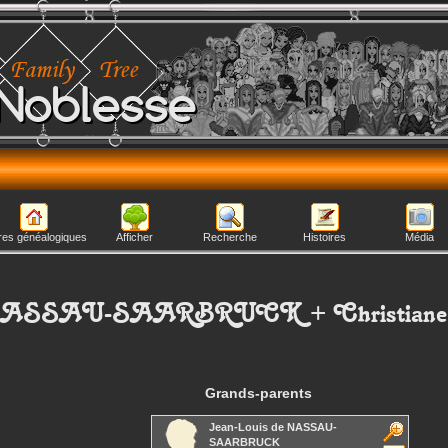
Noblesse
res généalogiques
Afficher
Recherche
Histoires
Média
NASSAU-SAARBRUCK
+
Christiane
Grands-parents
Jean-Louis
de NASSAU-
SAARBRUCK