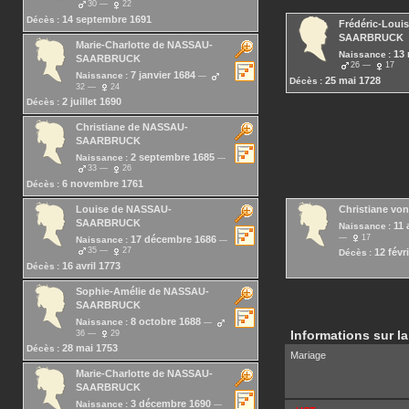
30
22
14 septembre 1691
Décès :
Frédéric-Louis
SAARBRUCK
Marie-Charlotte
de NASSAU-
13
Naissance :
SAARBRUCK
26
17
7 janvier 1684
Naissance :
25 mai 1728
Décès :
32
24
2 juillet 1690
Décès :
Christiane
de NASSAU-
SAARBRUCK
2 septembre 1685
Naissance :
33
26
6 novembre 1761
Décès :
Louise
de NASSAU-
Christiane
von
SAARBRUCK
11 
Naissance :
17
17 décembre 1686
Naissance :
35
27
12 févr
Décès :
16 avril 1773
Décès :
Sophie-Amélie
de NASSAU-
SAARBRUCK
8 octobre 1688
Naissance :
Informations sur la
36
29
28 mai 1753
Décès :
Mariage
Marie-Charlotte
de NASSAU-
SAARBRUCK
3 décembre 1690
Naissance :