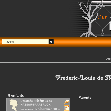
Favoris
Arb
Frédéric-Louis
de 
8 enfants
Parents
Dorothée-Frédérique
de
NASSAU-SAARBRUCK
5 décembre 1681
Naissance :