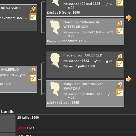
24 mai 1625
Naissance :
34
29
de NASSAU-
9 février 1690
Décès :
 novembre 1651
Dorothée-Catherine
de
WITTELSBACH
3 juillet 1634
Naissance :
35
27
7 décembre 1715
Décès :
Frédéric
von AHLEFELD
1623
Naissance :
29
23
7 juillet 1686
Décès :
 AHLEFELD
avril 1659
36
ier 1695
Marguerite-Dorothée
von
RANTZAU
28 mars 1642
Naissance :
27
23
16 août 1665
Décès :
 famille
28 juillet 1680
_FNA
:
NO