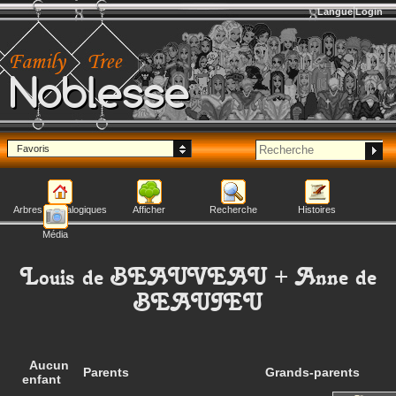
Langue
Login
Noblesse
Favoris
Arbres généalogiques
Afficher
Recherche
Histoires
Média
Louis
de BEAUVEAU
+
Anne
de
BEAUJEU
Aucun
Parents
Grands-parents
enfant