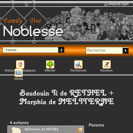
Langue
Login
Noblesse
Favoris
Arbres généalogiques
Afficher
Recherche
Histoires
Média
Baudouin Ii
de RETHEL
+
Morphia
de MELITERNE
4 enfants
Parents
Mélisende
de RETHEL