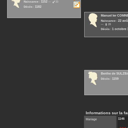
1152
Naissance :
33
1182
Décès :
Manuel Ier
COMN
22 aoû
Naissance :
28
1 octobre 
Décès :
Berthe
de SULZB
1159
Décès :
Informations sur la fa
1146
Mariage