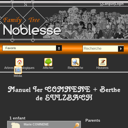
Langue
Login
Noblesse
Favoris
Arbres généalogiques
Afficher
Recherche
Histoires
Média
Manuel Ier
COMNENE
+
Berthe
de SULZBACH
1 enfant
Parents
Marie
COMNENE