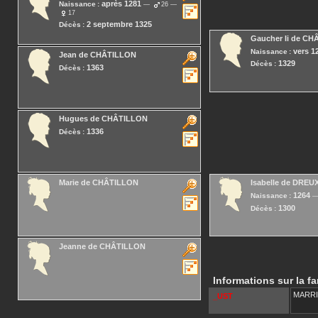
après 1281
Naissance :
26
17
2 septembre 1325
Décès :
Gaucher Ii
de CH
vers 1
Naissance :
Jean
de CHÂTILLON
1329
Décès :
1363
Décès :
Hugues
de CHÂTILLON
1336
Décès :
Marie
de CHÂTILLON
Isabelle
de DREU
1264
Naissance :
1300
Décès :
Jeanne
de CHÂTILLON
Informations sur la fa
MARR
_UST