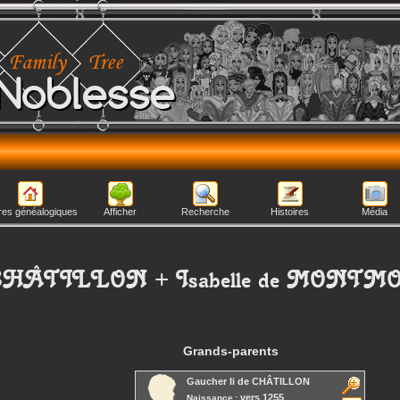
Noblesse
res généalogiques
Afficher
Recherche
Histoires
Média
CHÂTILLON
+
Isabelle
de MONTM
Grands-parents
Gaucher Ii
de CHÂTILLON
vers 1255
Naissance :