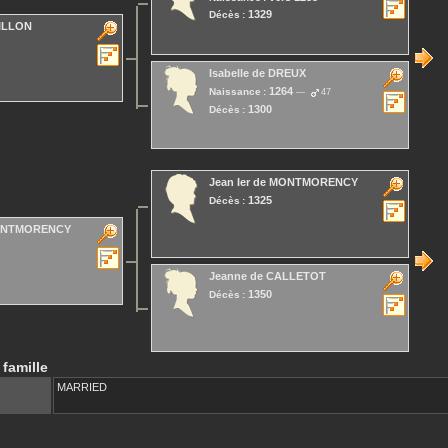
1329
Décès :
ILLON
Isabelle
de DREUX
1264
Naissance :
47
1300
Décès :
Jean Ier
de MONTMORENCY
1325
Décès :
ONTMORENCY
Jeanne
de CALLETOT
1350
Décès :
 famille
MARRIED