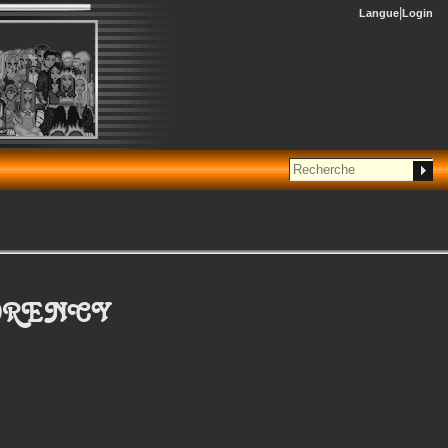
Langue
Login
ORENCY