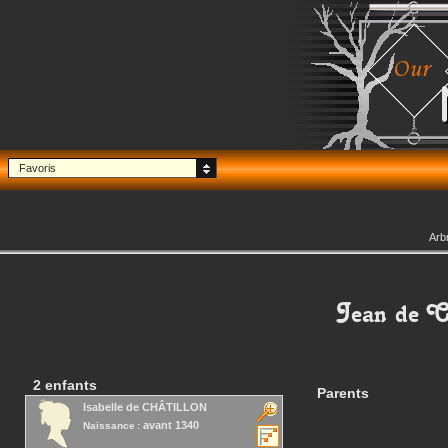
Favoris
Arb
Jean
de 
2 enfants
Parents
Isabelle
de CHÂTILLON
avant 1340
Naissance :