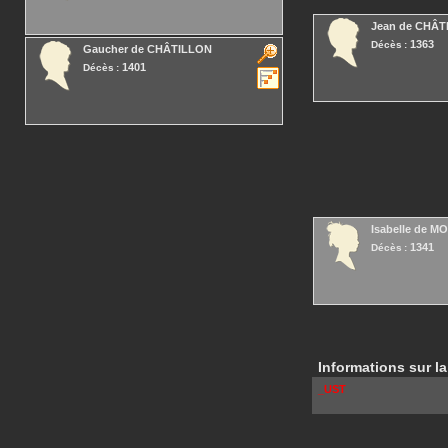
Jean
de CHÂT
1363
Décès :
Gaucher
de CHÂTILLON
1401
Décès :
Isabelle
de M
1341
Décès :
Informations sur la
_UST