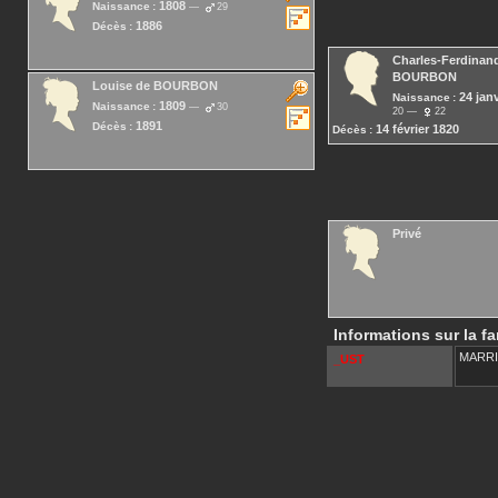
1808
Naissance :
29
1886
Décès :
Charles-Ferdinan
BOURBON
Louise
de BOURBON
24 jan
Naissance :
1809
Naissance :
30
20
22
1891
Décès :
14 février 1820
Décès :
Privé
Informations sur la fa
MARR
_UST