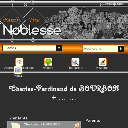
Langue
Login
Noblesse
Favoris
Arbres généalogiques
Afficher
Recherche
Histoires
Média
Charles-Ferdinand
de BOURBON
+ … …
2 enfants
Parents
Charlotte
de BOURBON