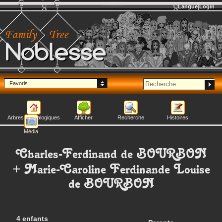
Langue
Login
Noblesse
Favoris
Arbres généalogiques
Afficher
Recherche
Histoires
Média
Charles-Ferdinand
de BOURBON
+
Marie-Caroline Ferdinande Louise
de BOURBON
4 enfants