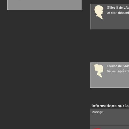
Gilles Ii
de LA
décemb
Décès :
Louise
de SA
après 
Décès :
Informations sur la
Mariage