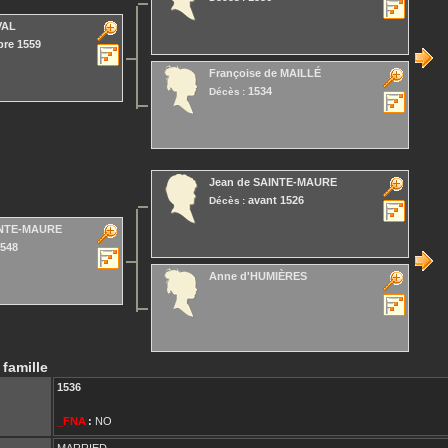
VAL
re 1559
Françoise
de MAILLÉ
1534
Décès :
Jean
de SAINTE-MAURE
avant 1526
Décès :
INTE-MAURE
1548
Anne
d'HUMIÈRES
 famille
1536
_FNA
:
NO