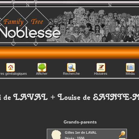
Noblesse
res généalogiques
Afficher
Recherche
Histoires
Média
i
de LAVAL
+
Louise
de SAINTE-
Grands-parents
Gilles 1er
de LAVAL
1556
Décès :