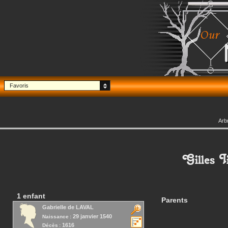
Favoris
Arb
Gilles I
1 enfant
Parents
Gabrielle
de LAVAL
29 janvier 1540
Naissance :
1616
Décès :