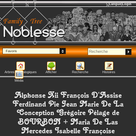
Langue
Login
Noblesse
Favoris
Arbres généalogiques
Afficher
Recherche
Histoires
Média
Alphonse Xii François D'Assise
Ferdinand Pie Jean Marie De La
Conception Grégoire Pélage
de
BOURBON
+
Maria De Las
Mercedes Isabelle Françoise