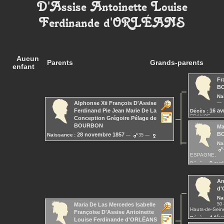
D'Assise Antoinette Louise
Ferdinande
d'ORLÉANS
Aucun
Parents
Grands-parents
enfant
Fr
B
Na
Alphonse Xii François D'Assise
16 av
Ferdinand Pie Jean Marie De La
Décès :
FRANCE,
Conception Grégoire Pélage
de
BOURBON
Ma
B
28 novembre 1857
Naissance :
35
Madrid, , , , ESPAGNE,
27
Na
25 novembre 1885
Décès :
El Pardo, , , ,
ESPAGNE, près de Madrid
ESPAGNE,
9 avri
Décès :
An
d
Na
50
Maria De Las Mercedes Isabelle
Hauts-de-Sein
Françoise D'Assise Antoinette
4 fév
Décès :
Louise Ferdinande
d'ORLÉANS
Barrameda, , 