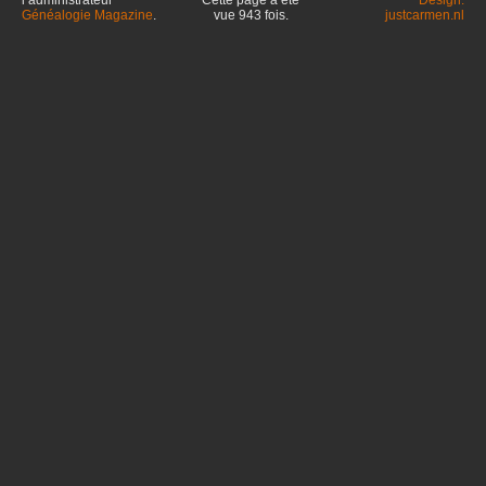
l’administrateur
Cette page a été
Design:
Généalogie Magazine
.
vue
943
fois.
justcarmen.nl