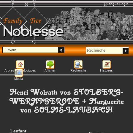
Langue
Login
Noblesse
Favoris
Arbres généalogiques
Afficher
Recherche
Histoires
Média
Henri Wolrath
von STOLBERG-
WERNIGERODE
+
Marguerite
von SOLMS-LAUBACH
1 enfant