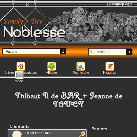
Langue
Login
Noblesse
Favoris
Arbres généalogiques
Afficher
Recherche
Histoires
Média
Thibaut Ii
de BAR
+
Jeanne
de
TOUCY
5 enfants
Parents
Henri Iii
de BAR