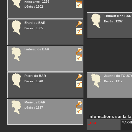
1259
Naissance :
1302
Décès :
Thibaut Ii
de BAR
1297
Décès :
Erard
de BAR
1335
Décès :
Isabeau
de BAR
Pierre
de BAR
Jeanne
de TOUC
1348
1317
Décès :
Décès :
Marie
de BAR
1337
Décès :
Informations sur la fa
MARR
_UST