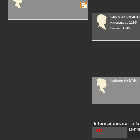
Guy V
de DAMPIE
1295
Naissance :
1345
Décès :
Isabeau
de BAR
Informations sur la fa
MARR
_UST