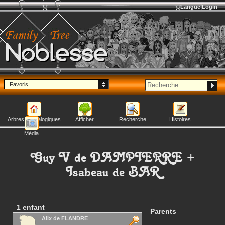
Langue
Login
Noblesse
Favoris
Arbres généalogiques
Afficher
Recherche
Histoires
Média
Guy V
de DAMPIERRE
+
Isabeau
de BAR
1 enfant
Parents
Alix
de FLANDRE