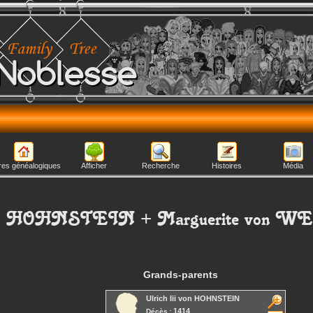
Noblesse
res généalogiques
Afficher
Recherche
Histoires
Média
n HOHNSTEIN
+
Marguerite
von W
Grands-parents
Ulrich Iii
von HOHNSTEIN
1414
Décès :