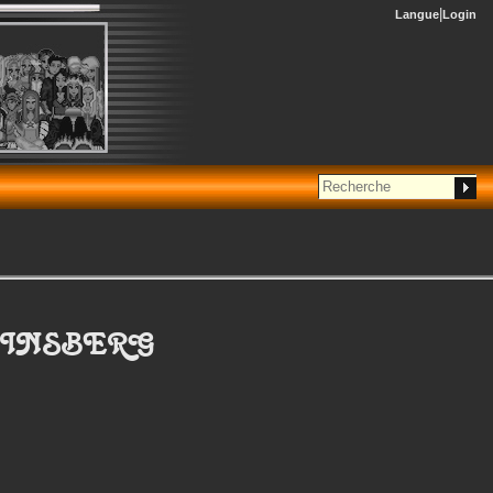
Langue
Login
EINSBERG