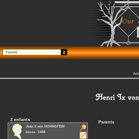
Favoris
Arb
Henri Ix
vo
2 enfants
Parents
Jean Ii
von HOHNSTEIN
1448
Décès :