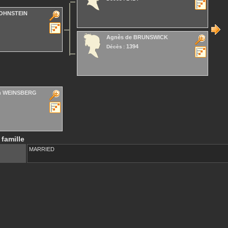
OHNSTEIN
Agnès
de BRUNSWICK
1394
Décès :
n WEINSBERG
 famille
MARRIED