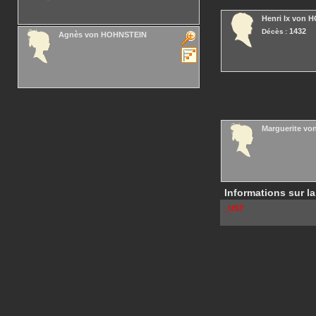
Henri Ix
von H
1432
Décès :
Agnès
von HOHNSTEIN
Marguerite
vo
Informations sur la
_UST