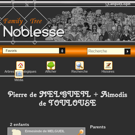
Langue
Login
Noblesse
Favoris
Arbres généalogiques
Afficher
Recherche
Histoires
Média
Pierre
de MELGUEIL
+
Almodis
de TOULOUSE
2 enfants
Parents
Ermesinde
de MELGUEIL