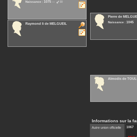
1075
Naissance :
30
Pierre
de MELGUE
1045
Naissance :
Raymond Ii
de MELGUEIL
Almodis
de TOU
Informations sur la fa
1067
Autre union officielle