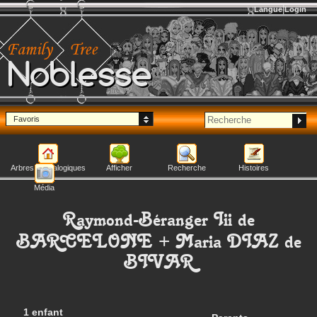
Langue
Login
Noblesse
Favoris
Arbres généalogiques
Afficher
Recherche
Histoires
Média
Raymond-Béranger Iii
de
BARCELONE
+
Maria
DIAZ de
BIVAR
1 enfant