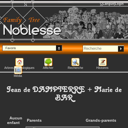
Langue
Login
Noblesse
Favoris
Arbres généalogiques
Afficher
Recherche
Histoires
Média
Jean
de DAMPIERRE
+
Marie
de
BAR
Aucun
Parents
Grands-parents
enfant