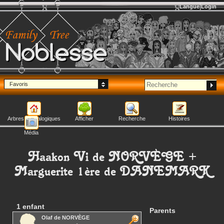
Langue
Login
Noblesse
Favoris
Arbres généalogiques
Afficher
Recherche
Histoires
Média
Haakon Vi
de NORVÈGE
+
Marguerite 1ère
de DANEMARK
1 enfant
Parents
Olaf
de NORVÈGE