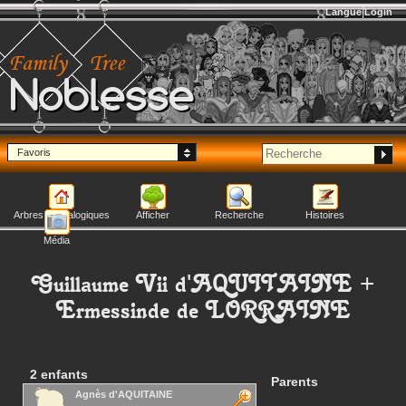
Langue
Login
Noblesse
Favoris
Arbres généalogiques
Afficher
Recherche
Histoires
Média
Guillaume Vii
d'AQUITAINE
+
Ermessinde
de LORRAINE
2 enfants
Parents
Agnès
d'AQUITAINE