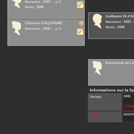
1045
Naissance :
23
1089
Décès :
Guillaume Vii
d'A
1022
Naissance :
Clémence
d'AQUITAINE
1058
Décès :
1058
Naissance :
36
Ermessinde
de L
Informations sur la fa
1041
Mariage
_FNA
:
MARR
_UST