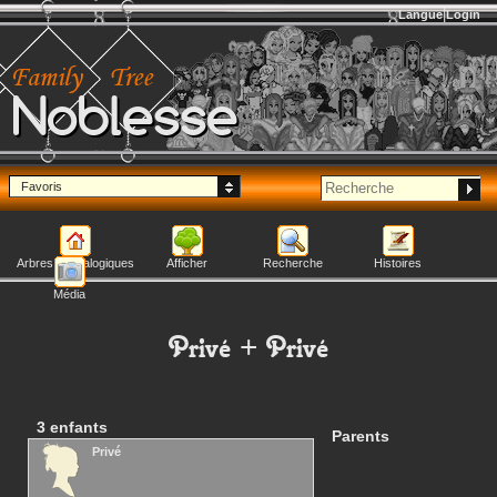
Langue
Login
Noblesse
Favoris
Arbres généalogiques
Afficher
Recherche
Histoires
Média
Privé
+
Privé
3 enfants
Parents
Privé