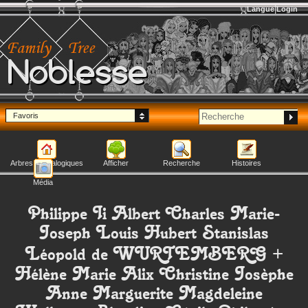
Langue
Login
Noblesse
Favoris
Arbres généalogiques
Afficher
Recherche
Histoires
Média
Philippe Ii Albert Charles Marie-
Joseph Louis Hubert Stanislas
Léopold
de WURTEMBERG
+
Hélène Marie Alix Christine Josèphe
Anne Marguerite Magdeleine