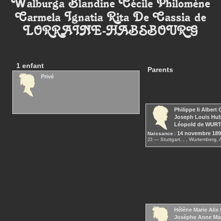
Walburga Blandine Cécile Philomène
Carmela Ignatia Rita De Cassia
de
LORRAINE-HABSBOURG
1 enfant
Parents
Privé
Philippe Ii Albert 
Joseph Louis Hube
Léopold
de WUR
14 novembre 18
Naissance :
Stuttgart, , , Wurtember
23
15 avril 1975
Décès :
Ratisb
ALLEMAGNE,
Hélène Marie Alix 
Josèphe Anne Mar