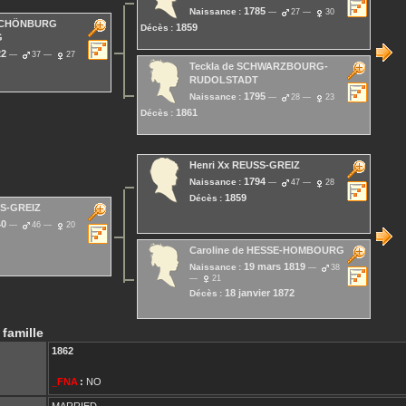
1785
Naissance :
27
30
SCHÖNBURG
1859
Décès :
G
22
37
27
Teckla
de SCHWARZBOURG-
RUDOLSTADT
1795
Naissance :
28
23
1861
Décès :
Henri Xx
REUSS-GREIZ
1794
Naissance :
47
28
1859
Décès :
S-GREIZ
40
46
20
Caroline
de HESSE-HOMBOURG
19 mars 1819
Naissance :
38
21
18 janvier 1872
Décès :
 famille
1862
_FNA
:
NO