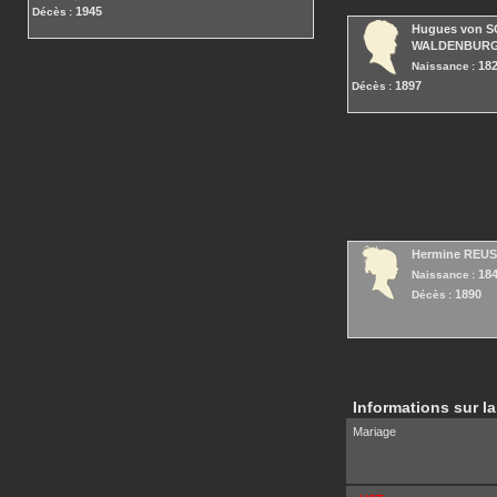
1945
Décès :
Hugues
von 
WALDENBUR
18
Naissance :
1897
Décès :
Hermine
REUS
18
Naissance :
1890
Décès :
Informations sur la
Mariage