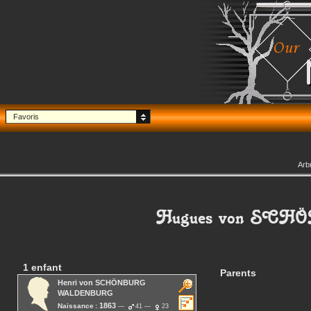
Favoris
Arb
Hugues
von SCH
1 enfant
Parents
Henri
von SCHÖNBURG
WALDENBURG
1863
Naissance :
41
23