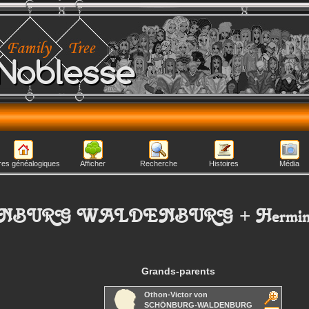
Noblesse
res généalogiques
Afficher
Recherche
Histoires
Média
ÖNBURG WALDENBURG
+
Hermi
Grands-parents
Othon-Victor
von
SCHÖNBURG-WALDENBURG