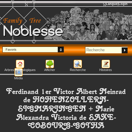
Langue
Login
Noblesse
Favoris
Arbres généalogiques
Afficher
Recherche
Histoires
Média
Ferdinand 1er Victor Albert Meinrad
de HOHENZOLLERN-
SIGMARINGEN
+
Marie
Alexandra Victoria
de SAXE-
COBOURG-GOTHA