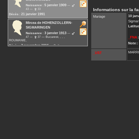
5 janvier 1909
Naissance :
Informations sur la fa
43
33
21 janvier 1991
Décès :
10 jan
Mariage
Sigmar
Mircea
de HOHENZOLLERN-
Latitu
SIGMARINGEN
3 janvier 1913
Naissance :
Bucarest, , , ,
47
37
_FNA
:
ROUMANIE,
Note :
2 novembre 1916
Décès :
Buftea, , , ,
ROUMANIE, près de Bucarest
MARR
_UST