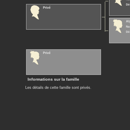
Dé
Privé
Al
Na
Dé
Privé
Informations sur la famille
Les détails de cette famille sont privés.