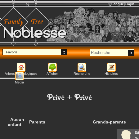
Langue
Login
Noblesse
Favoris
Arbres généalogiques
Afficher
Recherche
Histoires
Média
Privé
+
Privé
Aucun
Parents
Grands-parents
enfant
Et
Na