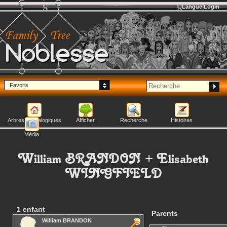
Langue
Login
Noblesse
Favoris
Arbres généalogiques
Afficher
Recherche
Histoires
Média
William
BRANDON
+
Elisabeth
WINGFIELD
1 enfant
Parents
William
BRANDON