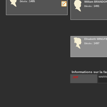
1485
Décès :
William
BRANDO
1491
Décès :
Elisabeth
WINGFI
1497
Décès :
Informations sur la fa
MARR
_UST