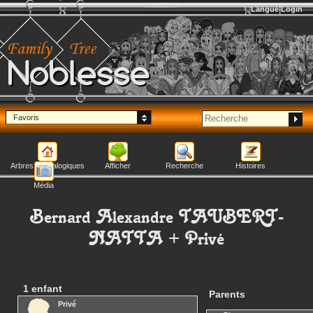
Langue
Login
Noblesse
Favoris
Arbres généalogiques
Afficher
Recherche
Histoires
Média
Bernard Alexandre
TAUBERT-
NATTA
+
Privé
1 enfant
Parents
Privé