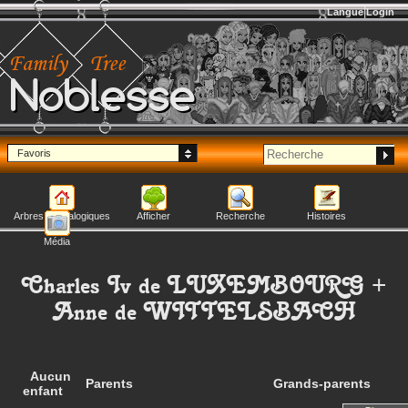
Langue
Login
Noblesse
Favoris
Arbres généalogiques
Afficher
Recherche
Histoires
Média
Charles Iv
de LUXEMBOURG
+
Anne
de WITTELSBACH
Aucun
Parents
Grands-parents
enfant