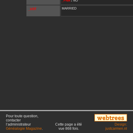
_FNA
:
NO
MARRIED
_UST
Pour toute question,
contacter
l’administrateur
Cette page a été
Design:
Généalogie Magazine
.
vue
868
fois.
justcarmen.nl