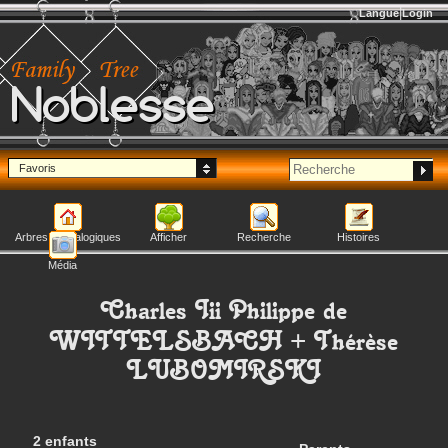
Langue
Login
Noblesse
Favoris
Arbres généalogiques
Afficher
Recherche
Histoires
Média
Charles Iii Philippe
de
WITTELSBACH
+
Thérèse
LUBOMIRSKI
2 enfants