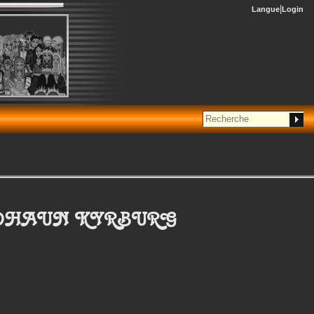
Langue
Login
 DHAUN KYRBURG