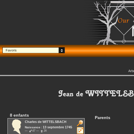
Favoris
Arb
Jean
de WITTELS
8 enfants
Parents
Charles
de WITTELSBACH
13 septembre 1745
Naissance :
47
26