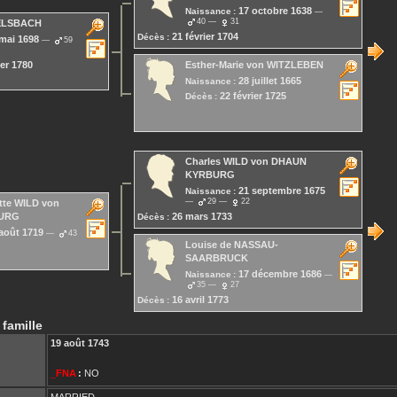
17 octobre 1638
Naissance :
40
31
ELSBACH
21 février 1704
Décès :
mai 1698
59
ier 1780
Esther-Marie
von WITZLEBEN
28 juillet 1665
Naissance :
22 février 1725
Décès :
Charles
WILD von DHAUN
KYRBURG
21 septembre 1675
Naissance :
29
22
tte
WILD von
26 mars 1733
URG
Décès :
août 1719
43
Louise
de NASSAU-
SAARBRUCK
17 décembre 1686
Naissance :
35
27
16 avril 1773
Décès :
 famille
19 août 1743
_FNA
:
NO