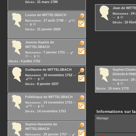
31 mars 1789
Décès :
Jean
de WITT
24 
Naissance :
Louise
de WITTELSBACH
32
17 août 1748
Naissance :
50
10 févr
Décès :
28
31 janvier 1829
Décès :
Jeanne-Sophie
de
WITTELSBACH
7 janvier 1751
Naissance :
52
31
4 juillet 1752
Décès :
Guillaume
de WITTELSBACH
Sophie-Charlo
DHAUN KYRB
10 novembre 1752
Naissance :
54
33
29 
Naissance :
8 janvier 1837
32
Décès :
19 mars 1770
Décès :
Frédérique
de WITTELSBACH
14 novembre 1753
Naissance :
55
34
Informations sur la
14 novembre 1753
Décès :
Mariage
Sophie-Henriette
de
WITTELSBACH
29 janvier 1757
Naissance :