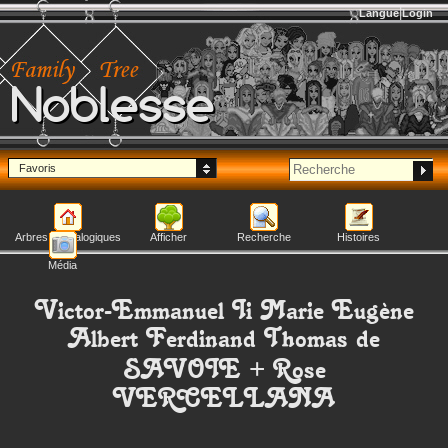
Langue
Login
Noblesse
Favoris
Arbres généalogiques
Afficher
Recherche
Histoires
Média
Victor-Emmanuel Ii Marie Eugène
Albert Ferdinand Thomas
de
SAVOIE
+
Rose
VERCELLANA