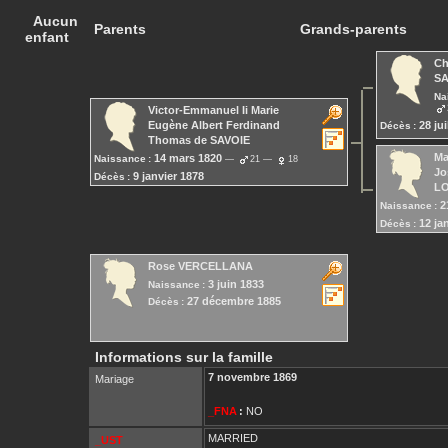
Aucun
Parents
Grands-parents
enfant
Ch
SA
Na
Victor-Emmanuel Ii Marie
28 jui
Eugène Albert Ferdinand
Décès :
Thomas
de SAVOIE
Ma
14 mars 1820
Naissance :
21
18
Jo
9 janvier 1878
Décès :
L
2
Naissance :
12 ja
Décès :
Rose
VERCELLANA
3 juin 1833
Naissance :
27 décembre 1885
Décès :
Informations sur la famille
7 novembre 1869
Mariage
_FNA
:
NO
MARRIED
_UST