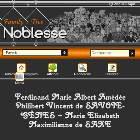
Langue
Login
Noblesse
Favoris
Arbres généalogiques
Afficher
Recherche
Histoires
Média
Ferdinand Marie Albert Amédée
Philibert Vincent
de SAVOIE-
GÊNES
+
Marie Elisabeth
Maximilienne
de SAXE