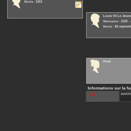
1161
Décès :
Louis Vii Le Jeun
1120
Naissance :
26 septem
Décès :
Privé
Informations sur la fa
MARR
_UST