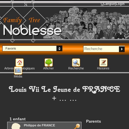
Langue
Login
Noblesse
Favoris
Arbres généalogiques
Afficher
Recherche
Histoires
Média
Louis Vii Le Jeune
de FRANCE
+ … …
1 enfant
Parents
Philippe
de FRANCE