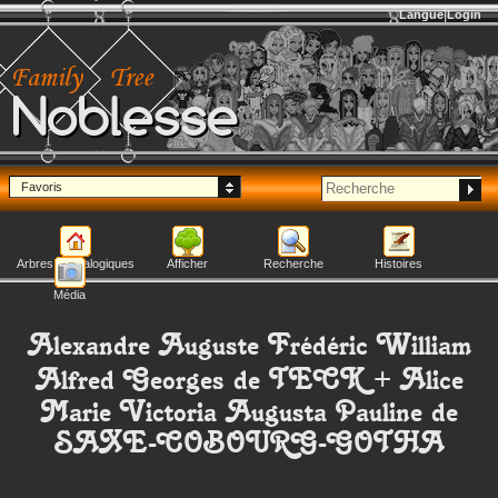
Langue
Login
Noblesse
Favoris
Arbres généalogiques
Afficher
Recherche
Histoires
Média
Alexandre Auguste Frédéric William
Alfred Georges
de TECK
+
Alice
Marie Victoria Augusta Pauline
de
SAXE-COBOURG-GOTHA