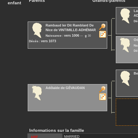
Parents
Grands-parents
enfant
La
A
Dé
Rambaud Ier Dit Ramblard De
Nice
de VINTIMILLE-ADHÉMAR
vers 1006
Naissance :
30
Od
vers 1073
Décès :
Na
Dé
Be
Adélaïde
de GÉVAUDAN
Informations sur la famille
MARRIED
_UST