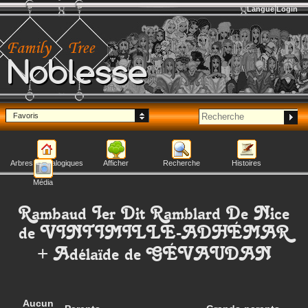
Langue
Login
Noblesse
Favoris
Arbres généalogiques
Afficher
Recherche
Histoires
Média
Rambaud Ier Dit Ramblard De Nice
de VINTIMILLE-ADHÉMAR
+
Adélaïde
de GÉVAUDAN
Aucun