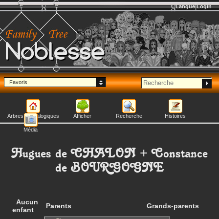
Langue
Login
Noblesse
Favoris
Arbres généalogiques
Afficher
Recherche
Histoires
Média
Hugues
de CHALON
+
Constance
de BOURGOGNE
Aucun
Parents
Grands-parents
enfant