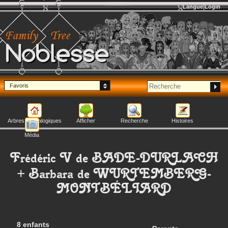
Langue
Login
Noblesse
Favoris
Arbres généalogiques
Afficher
Recherche
Histoires
Média
Frédéric V
de BADE-DURLACH
+
Barbara
de WURTEMBERG-
MONTBÉLIARD
8 enfants