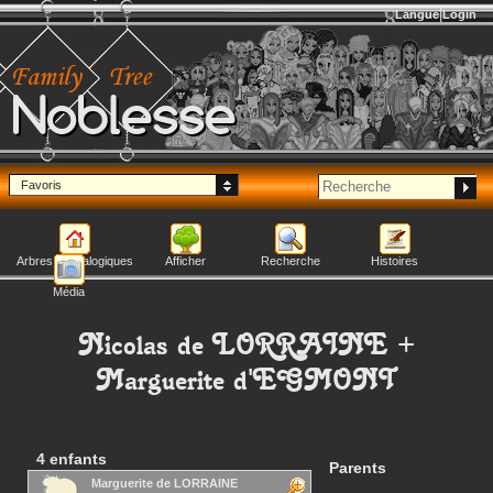
Langue
Login
Noblesse
Favoris
Arbres généalogiques
Afficher
Recherche
Histoires
Média
Nicolas
de LORRAINE
+
Marguerite
d'EGMONT
4 enfants
Parents
Marguerite
de LORRAINE