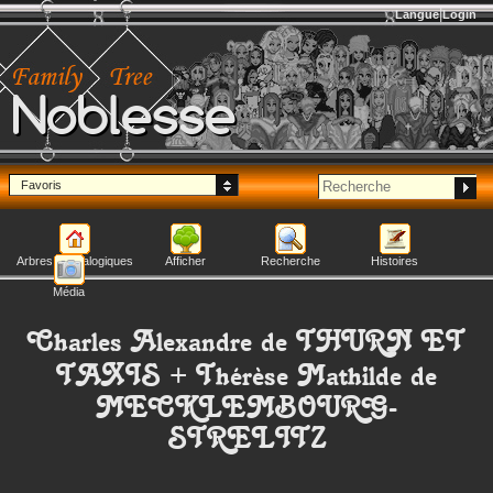
Langue
Login
Noblesse
Favoris
Arbres généalogiques
Afficher
Recherche
Histoires
Média
Charles Alexandre
de THURN ET
TAXIS
+
Thérèse Mathilde
de
MECKLEMBOURG-
STRELITZ