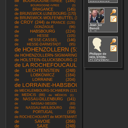
de BOURGOGNE-IVRÉE
(184)
château
SIGMARINGEN
Pelesch
de BOURGOGNE-IVREE
(3)
Naissance :
Décès :
4
de BRAGANCE
(145)
25 octobre
avril 1953
1921
de BRUNSWICK-LUNEBOURG
(170)
28
Estoril, , , ,
25
de BRUNSWICK-WOLFENBUTTEL
(155)
PORTUGAL,
Sinaia, , , ,
de CROY
(244)
de FRANCE
(126)
ROUMANIE,
Jean 1er
Décès :
5
de GONZAGUE
(96)
Benoît
décembre
de HABSBOURG
(224)
Guillaume
2017
Robert
de HESSE
(105)
Aubonne
Antoine
de HESSE-CASSEL
(146)
Louis Marie
de HESSE-DARMSTADT
(95)
Adolphe
de HOHENZOLLERN
(511)
Marc
D'Aviano
de
Philippe
de
de HOHENZOLLERN-SIGMARINGEN
(194)
BOURBON
HOLSTEIN-
de HOLSTEIN-GLUCKSBOURG
(202)
Naissance :
5
GLUCKSBOURG
janvier 1921
de LA ROCHEFOUCAULD
(446)
Naissance :
27
10 juin 1921
Berg, , ,
de LIECHTENSTEIN
(248)
24
39
,
Corfou, ,
de LOBKOWICZ
(184)
36
LUXEMBOURG,
, , GRÈCE,
de LORRAINE
(204)
château
villa Mon
Décès :
23
de LORRAINE-HABSBOURG
(471)
Repos
avril 2019
Décès :
9
LUXEMBOURG,
de MECKLEMBOURG-SCHWERIN
(131)
avril 2021
de MEDICIS
(86)
de MÉDICIS
(1)
de NASSAU-DILLENBURG
(141)
de NASSAU-SIEGEN
(83)
de NASSAU-WEILBOURG
(98)
de PORTUGAL
(158)
de ROCHECHOUART de MORTEMART
(87)
de SAVOIE
(266)
de SAXE
(248)