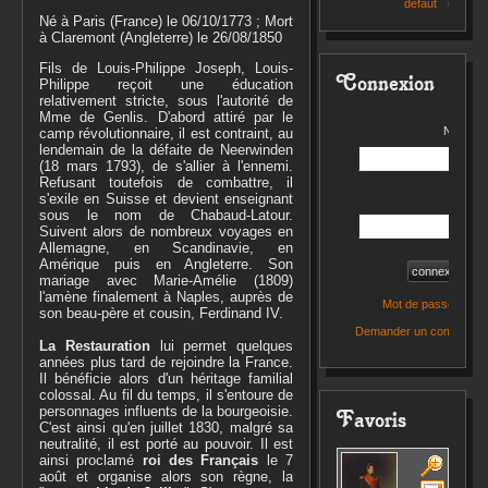
défaut
utilisat
Né à Paris (France) le 06/10/1773 ; Mort
à Claremont (Angleterre) le 26/08/1850
Fils de Louis-Philippe Joseph, Louis-
Connexion
Philippe reçoit une éducation
relativement stricte, sous l'autorité de
Mme de Genlis. D'abord attiré par le
Nom d’ut
camp révolutionnaire, il est contraint, au
lendemain de la défaite de Neerwinden
(18 mars 1793), de s'allier à l'ennemi.
Refusant toutefois de combattre, il
s'exile en Suisse et devient enseignant
Mot 
sous le nom de Chabaud-Latour.
Suivent alors de nombreux voyages en
Allemagne, en Scandinavie, en
Amérique puis en Angleterre. Son
mariage avec Marie-Amélie (1809)
l'amène finalement à Naples, auprès de
Mot de passe oublié
son beau-père et cousin, Ferdinand IV.
Demander un compte util
La Restauration
lui permet quelques
années plus tard de rejoindre la France.
Il bénéficie alors d'un héritage familial
colossal. Au fil du temps, il s'entoure de
personnages influents de la bourgeoisie.
Favoris
C'est ainsi qu'en juillet 1830, malgré sa
neutralité, il est porté au pouvoir. Il est
ainsi proclamé
roi des Français
le 7
août et organise alors son règne, la