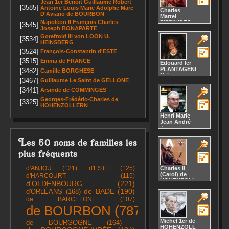
(Austrasie), , ,
Jean 1er Benoît Guillaume Robert
[3585]
, ,
Antoine Louis Marie Adolphe Marc
Charles
Décès :
768
D'Aviano
de BOURBON
Martel
Napoléon II François Charles
PIPPINIDES
[3545]
Joseph
BONAPARTE
Naissance :
vers 688
Gotefroid Iii
von LOON U.
[3534]
53
HEINSBERG
Décès :
741
[3524]
François-Constantin
d'ESTE
[3515]
Emma
de FRANCE
Edouard Ier
PLANTAGENÊT
[3482]
Camille
BORGHESE
Naissance :
[3467]
Guillaume Le Saint
de GELLONE
1239
31
16
[3441]
Arsinde
de COMMINGES
Westminster, ,
Georges-Frédéric-Charles
de
, Angleterre,
[3325]
HOHENZOLLERN
GRANDE-
BRETAGNE,
Henri Marie
Décès :
Jean André
1307
de
Burgh, , ,
LABORDE
Angleterre,
Les 50 noms de familles les
de
GRANDE-
MONTPEZAT
BRETAGNE,
plus fréquents
Naissance :
près de
11 juin
Carlisle
1934
d'ANJOU
(121)
d'ESTE
(125)
Charles II
Talence, ,
(Carol)
de
d'HARCOURT
(115)
Gironde, ,
HOHENZOLLERN-
d'OLDENBOURG
(221)
FRANCE,
SIGMARINGEN
Décès :
d'ORLÉANS
(168)
de BADE
(190)
Naissance :
2018
de BARCELONE
(107)
15 octobre
château de
1893
de BOURBON
(787)
28
Fredensborg
17
Sinaia, , , ,
Michel 1er
de
de BOURGOGNE
(164)
ROUMANIE,
HOHENZOLLERN-