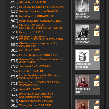
septembre
septembre
[4275]
Albert 1er
GRIMALDI
1638
36
1824
Paris,
[4269]
36
Louis XIV Le Grand
de BOURBON
75, , ,
Saint-
FRANCE, aux
[4130]
Robert II Le Pieux
de FRANCE
Germain-en-
Tuileries
Louis II
Laye, , , , ,
[4001]
Napoléon 1er
BONAPARTE
GRIMALDI
Château de
Naissance :
[3979]
Pepin III Le Bref
CAROLINGIENS
Saint-
12 juillet
Germain
Charles II (Carol)
de
1870
21
[3929]
Décès :
1
HOHENZOLLERN-SIGMARINGEN
19
septembre
Baden-Baden,
[3911]
Hélène
de CLÈVES
1715
, , ,
Versailles, 78,
Clément Auguste
von
ALLEMAGNE,
[3893]
, , , Château
Albert 1er
WESTPHALEN ZU FÜRSTENBERG
Décès :
9 mai
de Versailles
GRIMALDI
1949
Charles Louis « Napoléon III »
[3850]
Naissance :
Monaco, , , ,
BONAPARTE
13 novembre
MONACO,
[3829]
Caroline
ALEXEI
1848
29
20
[3829]
Louis-Philippe Ier
d'ORLÉANS
Décès :
26
juin 1922
Gaston Dit « Le Grand Monsieur »
[3767]
d'ORLÉANS
Adélaïde
de
[3758]
Jeanne
d'ANGLETERRE
POITIERS
Naissance :
[3749]
Louis II
GRIMALDI
945
45
Louis Stanislas Xavier Dit Louis
Décès :
vers
[3736]
XVIII
de BOURBON
1004
Michel 1er
de HOHENZOLLERN-
[3721]
SIGMARINGEN
Pepin III Le
[3712]
Aélis
d'ALSACE
Bref
Henri Marie Jean André
de
[3621]
CAROLINGIENS
LABORDE de MONTPEZAT
Naissance :
[3617]
vers 715
Charles Martel
PIPPINIDES
27
[3613]
Thierry Ier
de LORRAINE
Jupile
20