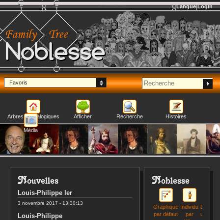
Langue
Login
Noblesse
Favoris
Arbres généalogiques
Afficher
Recherche
Histoires
Média
Nouvelles
Noblesse
Louis-Philippe Ier
3 novembre 2017
- 13:30:13
Graphique
Individu
Demand
par défaut
par
un com
Louis-Philippe