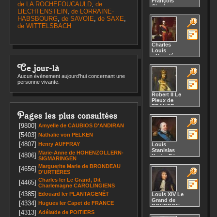
François
de LA ROCHEFOUCAULD
,
de
Charles
LIECHTENSTEIN
,
de LORRAINE-
Joseph
HABSBOURG
,
de SAVOIE
,
de SAXE
,
BONAPARTE
Naissance :
de WITTELSBACH
1811
42
19
Décès :
1832
Charles
Louis
« Napoléon
III »
Ce jour-là
BONAPARTE
Naissance :
Aucun évènement aujourd’hui concernant une
1808
30
personne vivante.
25
Décès :
1873
Robert II Le
Pieux
de
FRANCE
Naissance :
Pages les plus consultées
972
31
27
[9800]
Amyelle
de CAUBIOS D'ANDIRAN
Décès :
26
[5403]
Nathalie
von PELKEN
juillet 1031
[4807]
Henry
AUFFRAY
Louis
Stanislas
Marie-Anne
de HOHENZOLLERN-
[4806]
Xavier Dit
SIGMARINGEN
Louis XVIII
Marguerite Marie
de BRONDEAU
de
[4656]
D'URTIÈRES
BOURBON
Naissance :
Charles Ier Le Grand, Dit
[4465]
17 novembre
Charlemagne
CAROLINGIENS
1755
26
[4385]
Edouard Ier
PLANTAGENÊT
Louis XIV Le
24
Grand
de
[4334]
Versailles, 78,
Hugues Ier Capet
de FRANCE
BOURBON
, , FRANCE,
[4313]
Naissance :
5
Adélaïde
de POITIERS
Décès :
16