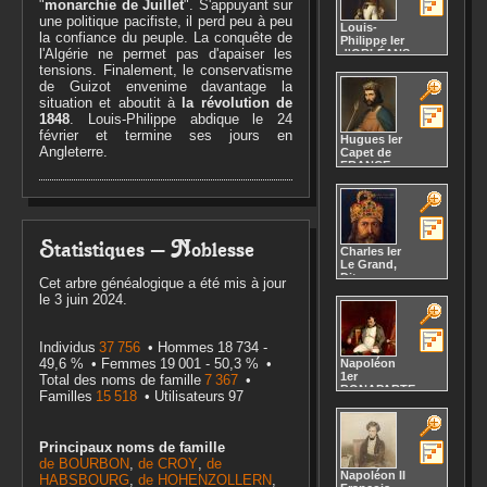
"
monarchie de Juillet
". S'appuyant sur
une politique pacifiste, il perd peu à peu
Louis-
la confiance du peuple. La conquête de
Philippe Ier
l'Algérie ne permet pas d'apaiser les
d'ORLÉANS
Naissance :
6
tensions. Finalement, le conservatisme
octobre 1773
de Guizot envenime davantage la
26
situation et aboutit à
la révolution de
Paris,
20
1848
. Louis-Philippe abdique le 24
75, , ,
FRANCE,
février et termine ses jours en
Hugues Ier
palais-royal
Angleterre.
Capet
de
Décès :
26
FRANCE
août 1850
Naissance :
Esher, ,
vers 941
Surrey,
44
19
Angleterre,
Décès :
29
GRANDE-
octobre 996
BRETAGNE,
Statistiques —
Noblesse
château de
Charles Ier
Claremont
Le Grand,
Dit
Cet arbre généalogique a été mis à jour
Charlemagne
le 3 juin 2024.
CAROLINGIENS
Naissance :
747
32
Décès :
814
Individus
37 756
Hommes
18 734
-
49,6 %
Femmes
19 001
-
50,3 %
Napoléon
1er
Total des noms de famille
7 367
BONAPARTE
Familles
15 518
Utilisateurs
97
Naissance :
1769
23
19
Décès :
1821
Principaux noms de famille
de BOURBON
,
de CROY
,
de
Napoléon II
HABSBOURG
,
de HOHENZOLLERN
,