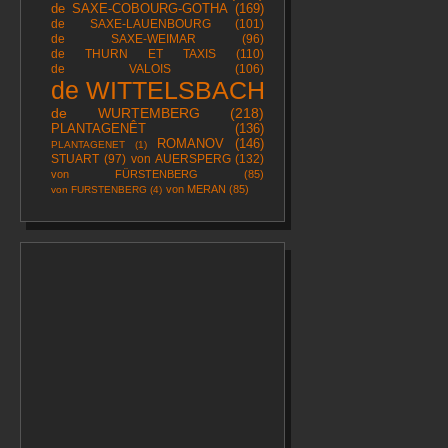
de SAXE-COBOURG-GOTHA
(169)
de SAXE-LAUENBOURG
(101)
de SAXE-WEIMAR
(96)
de THURN ET TAXIS
(110)
de VALOIS
(106)
de WITTELSBACH
(739)
de WURTEMBERG
(218)
PLANTAGENÊT
(136)
ROMANOV
(146)
PLANTAGENET
(1)
STUART
(97)
von AUERSPERG
(132)
von FÜRSTENBERG
(85)
von MERAN
(85)
von FURSTENBERG
(4)